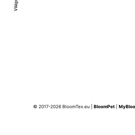
Világos
Világos
Sötét
© 2017-2026 BloomTex.eu |
BloomPet
|
MyBlo