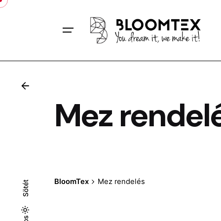
Skip
to
content
F
Mez rendel
BloomTex
Mez rendelés
Sötét