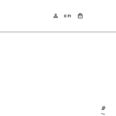
0
KAPCSOLAT
0
Ft
AT
Ig.