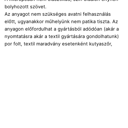
bolyhozott szövet.
Az anyagot nem szükséges avatni felhasználás
előtt, ugyanakkor műhelyünk nem patika tiszta. Az
anyagon előfordulhat a gyártásból adódóan (akár a
nyomtatásra akár a textil gyártására gondolhatunk)
por folt, textil maradvány esetenként kutyaszőr,
hajszál. Ha gyerkőcnek készül belőle termék
érdemes az anyagot 40fokos általános mosásban
kimosni.
Felhasználási javaslat: Férfi fürdőnadrág kiválóan
varrható az anyagból, ugyanis a legtöbb multiban
kapható nadrág ebből az anyagból készül.
Micropeachből készülhet takaró, párnahuzat,
falvédő, táska stb.