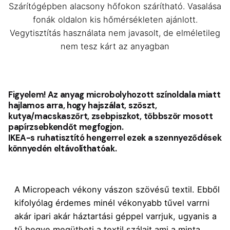
Szárítógépben alacsony hőfokon szárítható. Vasalása
fonák oldalon kis hőmérsékleten ajánlott.
Vegytisztítás használata nem javasolt, de elméletileg
nem tesz kárt az anyagban
Figyelem! Az anyag microbolyhozott színoldala miatt
hajlamos arra, hogy hajszálat, szöszt,
kutya/macskaszőrt, zsebpiszkot, többször mosott
papírzsebkendőt megfogjon.
IKEA-s ruhatisztító hengerrel ezek a szennyeződések
könnyedén eltávolíthatóak.
A Micropeach vékony vászon szövésű textil. Ebből
kifolyólag érdemes minél vékonyabb tűvel varrni
akár ipari akár háztartási géppel varrjuk, ugyanis a
tű hegye megütheti a textil szálait ami a minta