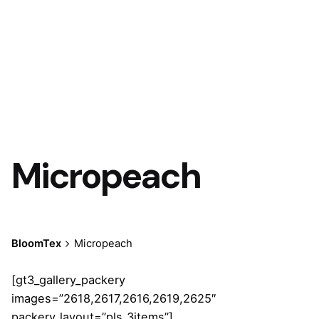
Micropeach
BloomTex
Micropeach
[gt3_gallery_packery
images=”2618,2617,2616,2619,2625″
packery_layout=”pls_3items”]