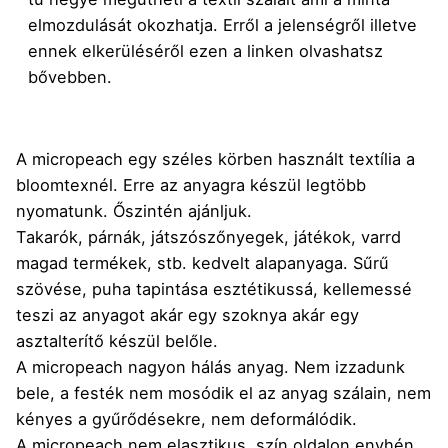
elmozdulását okozhatja. Erről a jelenségről illetve
ennek elkerüléséről
ezen a linken
olvashatsz
bővebben.
A micropeach egy széles körben használt textília a
bloomtexnél. Erre az anyagra készül legtöbb
nyomatunk. Őszintén ajánljuk.
Takarók, párnák, játszószőnyegek, játékok, varrd
magad termékek, stb. kedvelt alapanyaga. Sűrű
szövése, puha tapintása esztétikussá, kellemessé
teszi az anyagot akár egy szoknya akár egy
asztalterítő készül belőle.
A micropeach nagyon hálás anyag. Nem izzadunk
bele, a festék nem mosódik el az anyag szálain, nem
kényes a gyűrődésekre, nem deformálódik.
A micropeach nem elasztikus, szín oldalon enyhén