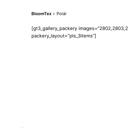
BloomTex
Polár
[gt3_gallery_packery images=”2802,2803,
packery_layout=”pls_3items”]