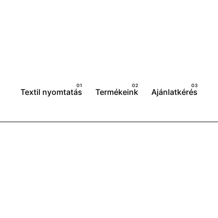
EGYEDI VÁS
FÉNYKÉPES 
Textil nyomtatás
Termékeink
Ajánlatkérés
FÉNYKÉPES 
KUTYA FELS
FÉNYKÉPES 