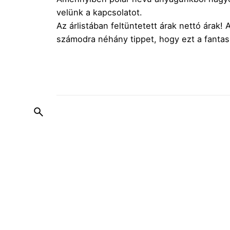
velünk a kapcsolatot
.
Az árlistában feltüntetett árak nettó árak
számodra néhány tippet, hogy ezt a fanta
© 2017-2026 BloomTex.eu |
BloomPet
|
MyBlo