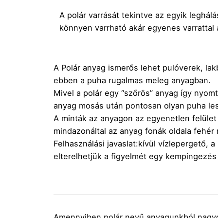
A polár varrását tekintve az egyik leghá
könnyen varrható akár egyenes varrattal a
A Polár anyag ismerős lehet pulóverek, l
ebben a puha rugalmas meleg anyagban.
Mivel a polár egy “szőrös” anyag így nyomt
anyag mosás után pontosan olyan puha les
A minták az anyagon az egyenetlen felület
mindazonáltal az anyag fonák oldala fehér m
Felhasználási javaslat:kívül vízlepergető, 
elterelhetjük a figyelmét egy kempingezé
Amennyiben polár nevű anyagunkból nagyo