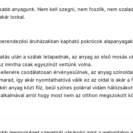
lásabb anyagunk. Nem kell szegni, nem foszlik, nem szal
kár lockal.
akberendezési áruházakban kapható pokrócok alapanyagak
atás után a szálak letapadnak, az anyag az első mosás utá
z mintha csak egyszínűt vettünk volna.
 ellenére csodálatosan érvényesülnek, az anyag színolda
arad, így akár nyomtathatóvá válik ez az oldal is akár a f
a két anyag közt flíz, beül színes polárral vidám hálózsák
s alkalmával arról hogy most nem az otthon megszokott 
bb mennyiséget szeretnél vásárolni mint a weboldalon