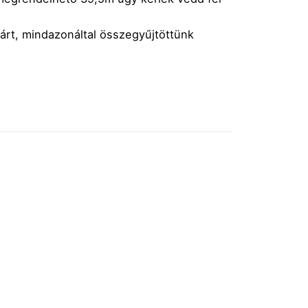
tárt, mindazonáltal összegyűjtöttünk
Kapcsolat
|
Szállítás
|
Impresszum
|
ÁSZF
|
Sütik