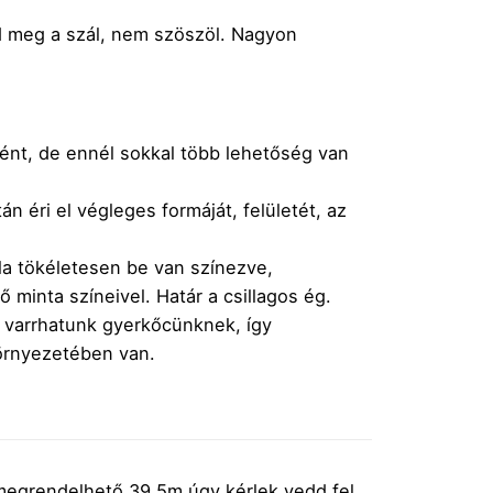
ad meg a szál, nem szöszöl. Nagyon
ént, de ennél sokkal több lehetőség van
n éri el végleges formáját, felületét, az
la tökéletesen be van színezve,
ő minta színeivel. Határ a csillagos ég.
ot varrhatunk gyerkőcünknek, így
környezetében van.
 megrendelhető 39,5m úgy kérlek
vedd fel