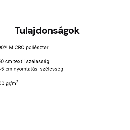
Tulajdonságok
00% MICRO poliészter
50 cm textil szélesség
45 cm nyomtatási szélesség
2
00 gr/m