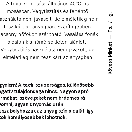
A textilek mosása általános 40°C-os
mosásban. Vegytisztítás és fehérítő
Ig.
asználata nem javasolt, de elméletileg nem
tesz kárt az anyagban. Szárítógépben
Fb.
lacsony hőfokon szárítható. Vasalása fonák
oldalon kis hőmérsékleten ajánlott.
Kövess Minket
Vegytisztítás használata nem javasolt, de
elméletileg nem tesz kárt az anyagban
igyelem! A textil szuperságos, különösebb
egatív tulajdonsága nincs. Nagyon apró
ormákat, szövegeket nem érdemes rá
yomni, ugyanis nyomás után
isszabolyhozzuk az anyag szín oldalát, így
zek homályosabbak lehetnek.