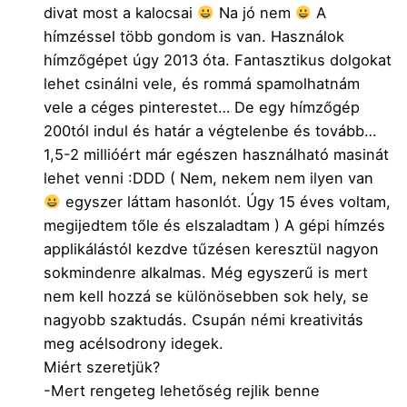
divat most a kalocsai
Na jó nem
A
hímzéssel több gondom is van. Használok
hímzőgépet úgy 2013 óta.
Fantasztikus dolgokat
lehet csinálni vele, és rommá spamolhatnám
vele a céges pinterestet… De egy hímzőgép
200tól indul és határ a végtelenbe és tovább…
1,5-2 millióért már egészen használható masinát
lehet venni :DDD ( Nem, nekem nem ilyen van
egyszer láttam hasonlót. Úgy 15 éves voltam,
megijedtem tőle és elszaladtam ) A gépi hímzés
applikálástól kezdve tűzésen keresztül nagyon
sokmindenre alkalmas. Még egyszerű is mert
nem kell hozzá se különösebben sok hely, se
nagyobb szaktudás. Csupán némi kreativitás
meg acélsodrony idegek.
Miért szeretjük?
-Mert rengeteg lehetőség rejlik benne