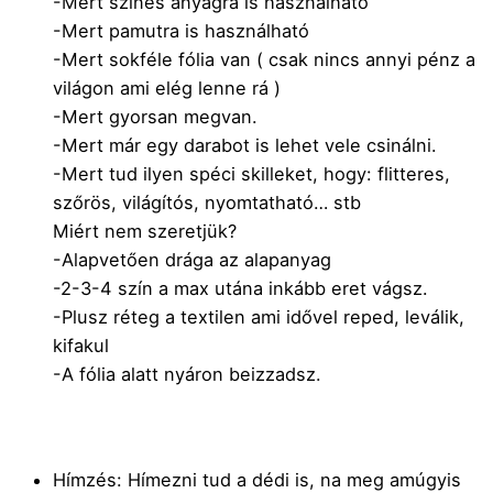
-Mert színes anyagra is használható
-Mert pamutra is használható
-Mert sokféle fólia van ( csak nincs annyi pénz a
világon ami elég lenne rá )
-Mert gyorsan megvan.
-Mert már egy darabot is lehet vele csinálni.
-Mert tud ilyen spéci skilleket, hogy: flitteres,
szőrös, világítós, nyomtatható… stb
Miért nem szeretjük?
-Alapvetően drága az alapanyag
-2-3-4 szín a max utána inkább eret vágsz.
-Plusz réteg a textilen ami idővel reped, leválik,
kifakul
-A fólia alatt nyáron beizzadsz.
Hímzés: Hímezni tud a dédi is, na meg amúgyis