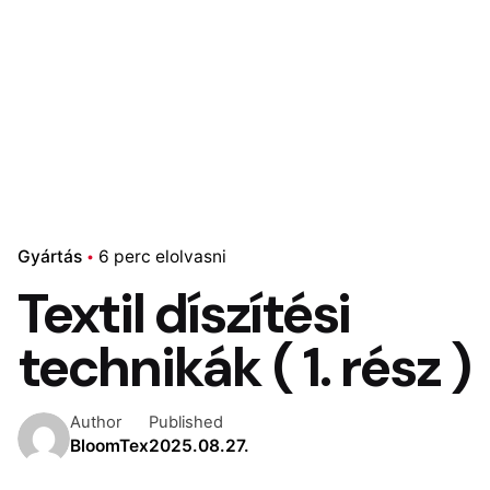
Gyártás
6 perc elolvasni
Textil díszítési
technikák ( 1. rész )
Author
Published
BloomTex
2025.08.27.