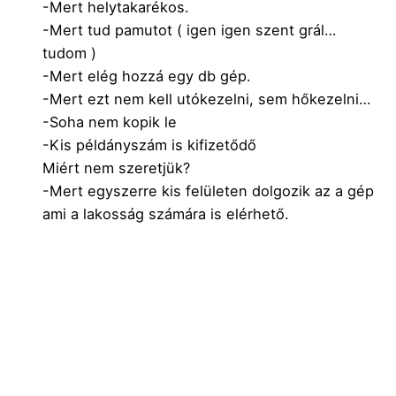
-Mert helytakarékos.
-Mert tud pamutot ( igen igen szent grál…
tudom )
-Mert elég hozzá egy db gép.
-Mert ezt nem kell utókezelni, sem hőkezelni…
-Soha nem kopik le
-Kis példányszám is kifizetődő
Miért nem szeretjük?
-Mert egyszerre kis felületen dolgozik az a gép
ami a lakosság számára is elérhető.
-Mert színenként cserélgetni kell a cérnát
-Mert na ez aztán nagyon kiáll az anyag
felszinéből
-Mert nehezíti az anyagot
-Drága a gép
-Drága a hímzőcérna ( és még gagyi is sok
esetben )