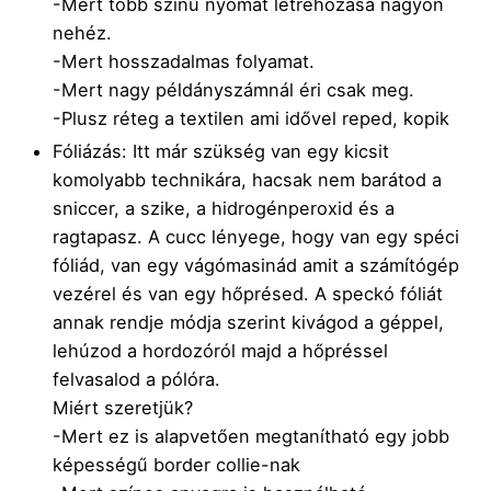
-Mert több színű nyomat létrehozása nagyon
nehéz.
-Mert hosszadalmas folyamat.
-Mert nagy példányszámnál éri csak meg.
-Plusz réteg a textilen ami idővel reped, kopik
Fóliázás: Itt már szükség van egy kicsit
komolyabb technikára, hacsak nem barátod a
sniccer, a szike, a hidrogénperoxid és a
ragtapasz. A cucc lényege, hogy van egy spéci
fóliád, van egy vágómasinád amit a számítógép
vezérel és van egy hőprésed. A speckó fóliát
annak rendje módja szerint kivágod a géppel,
lehúzod a hordozóról majd a hőpréssel
felvasalod a pólóra.
Miért szeretjük?
-Mert ez is alapvetően megtanítható egy jobb
képességű border collie-nak