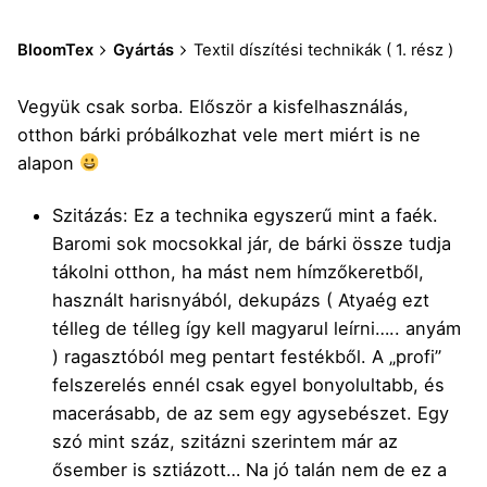
BloomTex
Gyártás
Textil díszítési technikák ( 1. rész )
Vegyük csak sorba. Először a kisfelhasználás,
otthon bárki próbálkozhat vele mert miért is ne
alapon
Szitázás: Ez a technika egyszerű mint a faék.
Baromi sok mocsokkal jár, de bárki össze tudja
tákolni otthon, ha mást nem hímzőkeretből,
használt harisnyából,
dekupázs ( Atyaég ezt
télleg de télleg így kell magyarul leírni….. anyám
) ragasztóból meg pentart festékből. A „profi”
felszerelés ennél csak egyel bonyolultabb, és
macerásabb, de az sem egy agysebészet. Egy
szó mint száz, szitázni szerintem már az
ősember is sztiázott… Na jó talán nem de ez a