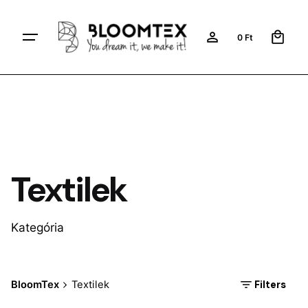
Skip
to
0
0
Ft
content
Textilek
Kategória
Posted by
Filters
BloomTex
Textilek
BloomTex