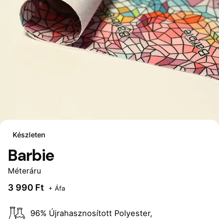
Készleten
Barbie
Méteráru
3 990 Ft
+ Áfa
96% Újrahasznosított Polyester,