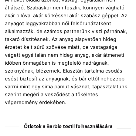
átlátszó. Szabáskor nem foszlik, könnyen vágható
akár ollóval akár körkéssel akár szabász géppel. Az
anyagot leggyakrabban női felsőruházatként
alkalmazzák, de számos partnerünk viszi párnának,
takaró díszítésnek. Az anyag alapvetően hideg
érzetet kelt sűrű szövése miatt, de vastagsága
végett egyáltalán nem hideg anyag, akár átmeneti
időben önmagában is megfelelő nadrágnak,
szoknyának, blézernek. Elasztán tartalma csodás
esést biztosít az anyagnak, és bár ettől nehezebb
varrni mint egy sima pamut vásznat, tapasztalatunk
szerint megéri a vesződést a tökéletes
végeredmény érdekében.
Ötletek a Barbie textil felhasználására