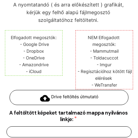
A nyomtatandó ( és arra előkészített ) grafikát, 
kérjük egy felhő alapú fájlmegosztó 
szolgáltatóhoz feltöltetni. 
Elfogadott megosztók:
NEM Elfogadott 
 - Google Drive
megosztók:
 - Dropbox 
 - Mammutmail 
 - OneDrive 
 - Toldacuccot 
 - Amazondrive 
 - Imgur 
 - iCloud 
 - Regisztációhoz kötött fájl 
elérések 
 - WeTransfer 
Drive feltöltés útmutató
A feltöltött képeket tartalmazó mappa nyilvános
linkje: