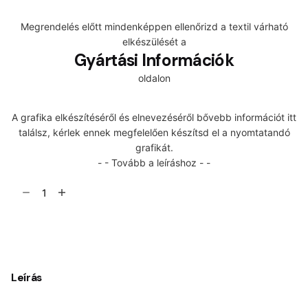
Megrendelés előtt mindenképpen ellenőrizd a textil várható
elkészülését a
Gyártási Információk
oldalon
A grafika elkészítéséről és elnevezéséről bővebb információt itt
találsz, kérlek ennek megfelelően készítsd el a nyomtatandó
grafikát.
- - Tovább a leíráshoz - -
Barbie
mennyiség
Kosárba teszem
Leírás