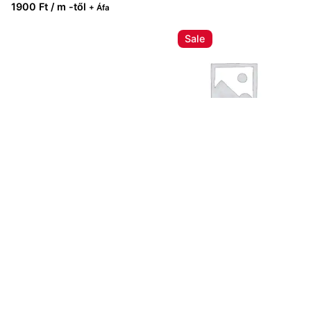
1900 Ft / m -től
+ Áfa
Sale
Blackout ( Lángálló )
Méteráru
3.790 Ft / m
Következő