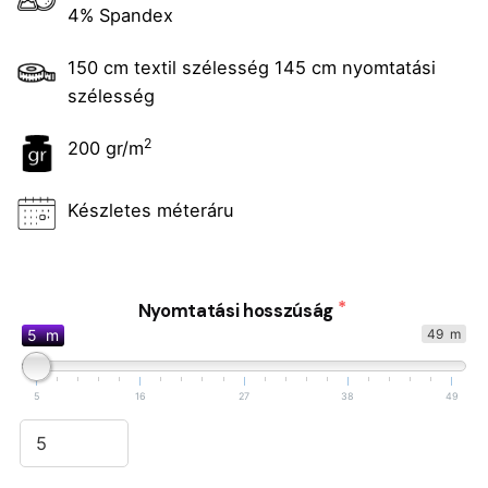
4% Spandex
150 cm textil szélesség 145 cm nyomtatási
szélesség
2
200 gr/m
Készletes méteráru
Nyomtatási hosszúság
5 m
49 m
5
16
27
38
49