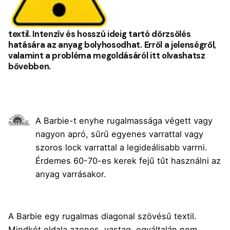
textil. Intenzív és hosszú ideig tartó dörzsölés
hatására az anyag bolyhosodhat. Erről a jelenségről,
valamint a probléma megoldásáról
itt olvashatsz
bővebben
.
A Barbie-t enyhe rugalmassága végett vagy
nagyon apró, sűrű egyenes varrattal vagy
szoros lock varrattal a legideálisabb varrni.
Érdemes 60-70-es kerek fejű tűt használni az
anyag varrásakor.
A Barbie egy rugalmas diagonal szövésű textil.
Mindkét oldala azonos, vastag, egyáltalán nem